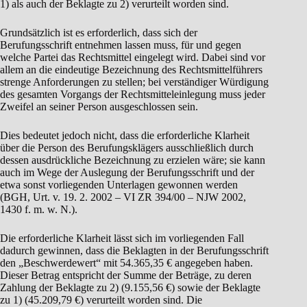
1) als auch der Beklagte zu 2) verurteilt worden sind.
Grundsätzlich ist es erforderlich, dass sich der
Berufungsschrift entnehmen lassen muss, für und gegen
welche Partei das Rechtsmittel eingelegt wird. Dabei sind vor
allem an die eindeutige Bezeichnung des Rechtsmittelführers
strenge Anforderungen zu stellen; bei verständiger Würdigung
des gesamten Vorgangs der Rechtsmitteleinlegung muss jeder
Zweifel an seiner Person ausgeschlossen sein.
Dies bedeutet jedoch nicht, dass die erforderliche Klarheit
über die Person des Berufungsklägers ausschließlich durch
dessen ausdrückliche Bezeichnung zu erzielen wäre; sie kann
auch im Wege der Auslegung der Berufungsschrift und der
etwa sonst vorliegenden Unterlagen gewonnen werden
(BGH, Urt. v. 19. 2. 2002 – VI ZR 394/00 – NJW 2002,
1430 f. m. w. N.).
Die erforderliche Klarheit lässt sich im vorliegenden Fall
dadurch gewinnen, dass die Beklagten in der Berufungsschrift
den „Beschwerdewert“ mit 54.365,35 € angegeben haben.
Dieser Betrag entspricht der Summe der Beträge, zu deren
Zahlung der Beklagte zu 2) (9.155,56 €) sowie der Beklagte
zu 1) (45.209,79 €) verurteilt worden sind. Die