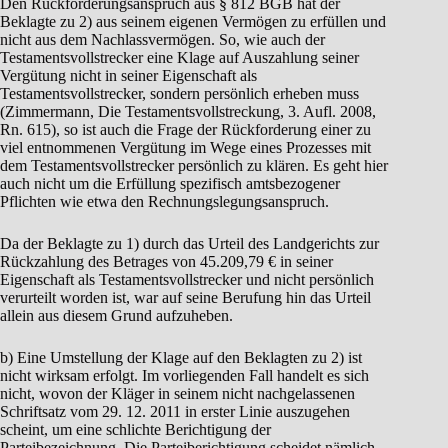
Den Rückforderungsanspruch aus § 812 BGB hat der
Beklagte zu 2) aus seinem eigenen Vermögen zu erfüllen und
nicht aus dem Nachlassvermögen. So, wie auch der
Testamentsvollstrecker eine Klage auf Auszahlung seiner
Vergütung nicht in seiner Eigenschaft als
Testamentsvollstrecker, sondern persönlich erheben muss
(Zimmermann, Die Testamentsvollstreckung, 3. Aufl. 2008,
Rn. 615), so ist auch die Frage der Rückforderung einer zu
viel entnommenen Vergütung im Wege eines Prozesses mit
dem Testamentsvollstrecker persönlich zu klären. Es geht hier
auch nicht um die Erfüllung spezifisch amtsbezogener
Pflichten wie etwa den Rechnungslegungsanspruch.
Da der Beklagte zu 1) durch das Urteil des Landgerichts zur
Rückzahlung des Betrages von 45.209,79 € in seiner
Eigenschaft als Testamentsvollstrecker und nicht persönlich
verurteilt worden ist, war auf seine Berufung hin das Urteil
allein aus diesem Grund aufzuheben.
b) Eine Umstellung der Klage auf den Beklagten zu 2) ist
nicht wirksam erfolgt. Im vorliegenden Fall handelt es sich
nicht, wovon der Kläger in seinem nicht nachgelassenen
Schriftsatz vom 29. 12. 2011 in erster Linie auszugehen
scheint, um eine schlichte Berichtigung der
Parteibezeichnung. Die Parteiberichtigung scheidet nämlich