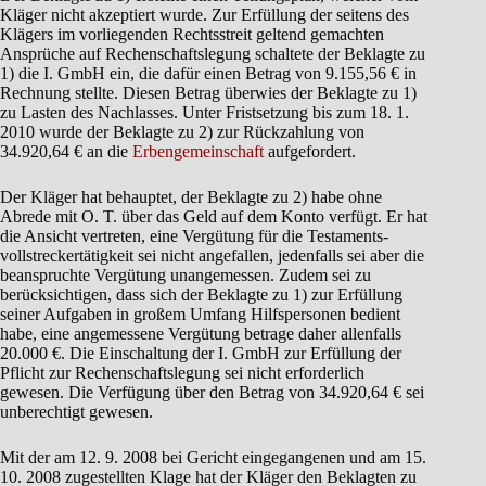
Kläger nicht akzeptiert wurde. Zur Erfüllung der seitens des
Klägers im vorliegenden Rechtsstreit geltend gemachten
Ansprüche auf Rechenschaftslegung schaltete der Beklagte zu
1) die I. GmbH ein, die dafür einen Betrag von 9.155,56 € in
Rechnung stellte. Diesen Betrag überwies der Beklagte zu 1)
zu Lasten des Nachlasses. Unter Fristsetzung bis zum 18. 1.
2010 wurde der Beklagte zu 2) zur Rückzahlung von
34.920,64 € an die
Erbengemeinschaft
aufgefordert.
Der Kläger hat behauptet, der Beklagte zu 2) habe ohne
Abrede mit O. T. über das Geld auf dem Konto verfügt. Er hat
die Ansicht vertreten, eine Vergütung für die Testaments­
vollstreckertätigkeit sei nicht angefallen, jedenfalls sei aber die
beanspruchte Vergütung unangemessen. Zudem sei zu
berücksichtigen, dass sich der Beklagte zu 1) zur Erfüllung
seiner Aufgaben in großem Umfang Hilfspersonen bedient
habe, eine angemessene Vergütung betrage daher allenfalls
20.000 €. Die Einschaltung der I. GmbH zur Erfüllung der
Pflicht zur Rechenschaftslegung sei nicht erforderlich
gewesen. Die Verfügung über den Betrag von 34.920,64 € sei
unberechtigt gewesen.
Mit der am 12. 9. 2008 bei Gericht eingegangenen und am 15.
10. 2008 zugestellten Klage hat der Kläger den Beklagten zu