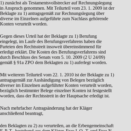
1) zunächst als Testamentsvollstrecker auf Rechnungslegung
in Anspruch genommen. Mit Teilurteil vom 23. 1. 2009 ist der
Beklagte zu 1) antragsgemäß zur Rechnungslegung über
diverse im Einzelnen aufgeführte zum Nachlass gehörende
Konten verurteilt worden.
Gegen dieses Urteil hat der Beklagte zu 1) Berufung
eingelegt, im Laufe des Berufungsverfahrens haben die
Parteien den Rechtsstreit insoweit übereinstimmend für
erledigt erklärt. Die Kosten des Berufungsverfahrens sind
durch Beschluss des Senats vom 5. 10. 2009 (2 U 24/09)
gemäß § 91a ZPO dem Beklagten zu 1) auferlegt worden.
Mit weiterem Teilurteil vom 22. 1. 2010 ist der Beklagte zu 1)
antragsgemäß zur Aushändigung von Belegen bezüglich
diverser im Einzelnen aufgeführter Konten verurteilt worden,
bezüglich bestimmter Belege einzelner Konten ist festgestellt
worden, dass der Rechtsstreit in der Hauptsache erledigt ist.
Nach mehrfacher Antragsänderung hat der Kläger
anschließend beantragt,
den Beklagten zu 2) zu verurteilen, an die Erbengemeinschaft
F. P. T., bestehend aus dem Kläger, Frau I. Q.-T. und Frau N.