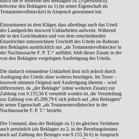
durch die er teilweise den Beklagten zu 2) (persönlich),
teilweise den Beklagten zu 1) (in seiner Eigenschaft als
Testamentsvollstrecker) in Anspruch genommen hat.
Einzuräumen ist dem Kläger, dass allerdings auch das Urteil
des Landgerichts insoweit Unklarheiten aufweist. Während
die in den Gerichtsakten und von dem entscheidenden
Einzelrichter unterzeichnete Urschrift des Urteils im Rubrum
den Beklagten ausdrücklich nur „als Testamentsvollstrecker in
der Nachlasssache F. P. T.\“ aufführt, fehlt dieser Zusatz in der
von den Beklagten vorgelegten Ausfertigung des Urteils.
Die dadurch entstandene Unklarheit lässt sich jedoch durch
Auslegung des Urteils ohne weiteres beseitigen. Im Tenor –
insoweit stimmen Original und Ausfertigung überein – wird
differenziert, da „der Beklagte“ (ohne weiteren Zusatz) zur
Zahlung von 9.155,56 € verurteilt worden ist, die Verurteilung
zur Zahlung von 45.209,79 € sich jedoch auf „den Beklagten“
in seiner Eigenschaft „als Testamentsvollstrecker in der
Nachlasssache F. P. T.“ bezieht.
Der Umstand, dass der Beklagte zu 1) im gleichen Verfahren
auch persönlich (als Beklagter zu 2, in der Berufungsinstanz
noch auf Zahlung des Betrages von 9.155,56 €) in Anspruch