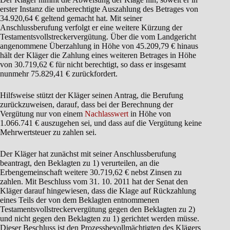
erster Instanz die unberechtigte Auszahlung des Betrages von
34.920,64 € geltend gemacht hat. Mit seiner
Anschlussberufung verfolgt er eine weitere Kürzung der
Testamentsvollstreckervergütung. Über die vom Landgericht
angenommene Überzahlung in Höhe von 45.209,79 € hinaus
hält der Kläger die Zahlung eines weiteren Betrages in Höhe
von 30.719,62 € für nicht berechtigt, so dass er insgesamt
nunmehr 75.829,41 € zurückfordert.
Hilfsweise stützt der Kläger seinen Antrag, die Berufung
zurückzuweisen, darauf, dass bei der Berechnung der
Vergütung nur von einem
Nachlasswert
in Höhe von
1.066.741 € auszugehen sei, und dass auf die Vergütung keine
Mehrwertsteuer zu zahlen sei.
Der Kläger hat zunächst mit seiner Anschlussberufung
beantragt, den Beklagten zu 1) verurteilen, an die
Erbengemeinschaft weitere 30.719,62 € nebst Zinsen zu
zahlen. Mit Beschluss vom 31. 10. 2011 hat der Senat den
Kläger darauf hingewiesen, dass die Klage auf Rückzahlung
eines Teils der von dem Beklagten entnommenen
Testamentsvollstreckervergütung gegen den Beklagten zu 2)
und nicht gegen den Beklagten zu 1) gerichtet werden müsse.
Dieser Beschluss ist den Prozessbevollmächtigten des Klägers