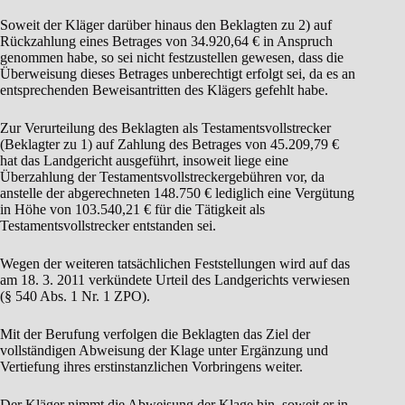
Soweit der Kläger darüber hinaus den Beklagten zu 2) auf
Rückzahlung eines Betrages von 34.920,64 € in Anspruch
genommen habe, so sei nicht festzustellen gewesen, dass die
Überweisung dieses Betrages unberechtigt erfolgt sei, da es an
entsprechenden Beweisantritten des Klägers gefehlt habe.
Zur Verurteilung des Beklagten als Testamentsvollstrecker
(Beklagter zu 1) auf Zahlung des Betrages von 45.209,79 €
hat das Landgericht ausgeführt, insoweit liege eine
Überzahlung der Testamentsvollstreckergebühren vor, da
anstelle der abgerechneten 148.750 € lediglich eine Vergütung
in Höhe von 103.540,21 € für die Tätigkeit als
Testamentsvollstrecker entstanden sei.
Wegen der weiteren tatsächlichen Feststellungen wird auf das
am 18. 3. 2011 verkündete Urteil des Landgerichts verwiesen
(§ 540 Abs. 1 Nr. 1 ZPO).
Mit der Berufung verfolgen die Beklagten das Ziel der
vollständigen Abweisung der Klage unter Ergänzung und
Vertiefung ihres erstinstanzlichen Vorbringens weiter.
Der Kläger nimmt die Abweisung der Klage hin, soweit er in