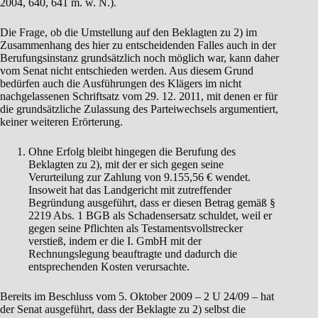
2004, 640, 641 m. w. N.).
Die Frage, ob die Umstellung auf den Beklagten zu 2) im
Zusammenhang des hier zu entscheidenden Falles auch in der
Berufungsinstanz grundsätzlich noch möglich war, kann daher
vom Senat nicht entschieden werden. Aus diesem Grund
bedürfen auch die Ausführungen des Klägers im nicht
nachgelassenen Schriftsatz vom 29. 12. 2011, mit denen er für
die grundsätzliche Zulassung des Parteiwechsels argumentiert,
keiner weiteren Erörterung.
Ohne Erfolg bleibt hingegen die Berufung des
Beklagten zu 2), mit der er sich gegen seine
Verurteilung zur Zahlung von 9.155,56 € wendet.
Insoweit hat das Landgericht mit zutreffender
Begründung ausgeführt, dass er diesen Betrag gemäß §
2219 Abs. 1 BGB als Schadensersatz schuldet, weil er
gegen seine Pflichten als Testamentsvollstrecker
verstieß, indem er die I. GmbH mit der
Rechnungslegung beauftragte und dadurch die
entsprechenden Kosten verursachte.
Bereits im Beschluss vom 5. Oktober 2009 – 2 U 24/09 – hat
der Senat ausgeführt, dass der Beklagte zu 2) selbst die