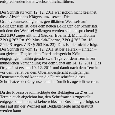
entsprechenden Parteiwechsel durchzuführen.
Der Schriftsatz vom 12. 12. 2011 war jedoch nicht geeignet,
diese Absicht des Klägers umzusetzen. Die
Grundvoraussetzung eines gewillkürten Wechsels auf
Beklagtenseite ist, dass dem neuen Beklagten der Schriftsatz,
mit dem der Wechsel vollzogen werden soll, entsprechend §
253 ZPO zugestellt wird (Becker-Eberhard, MünchKomm
ZPO § 263 Rn. 69; Musielak/Foerste, ZPO § 263 Rn. 16;
Zöller/Greger, ZPO § 263 Rn. 23). Dies ist hier nicht erfolgt.
Der Schriftsatz vom 12. 12. 2011 ist per Telefax – einfach –
am gleichen Tag bei dem Oberlandesgericht Köln
eingegangen, mithin gerade zwei Tage vor dem Termin zur
mündlichen Verhandlung vor dem Senat am 14. 12. 2011. Das
Original ist erst am 19. 12. 2011 und damit nach dem Termin
vor dem Senat bei dem Oberlandesgericht eingegangen.
Dementsprechend konnten die Durchschriften dieses
Schriftsatzes der Gegenseite nicht förmlich zugestellt werden.
Da der Prozessbevollmächtigte des Beklagten zu 2) es im
Termin auch abgelehnt hat, den Schriftsatz als zugestellt
entgegenzunehmen, ist keine wirksame Zustellung erfolgt, so
dass auf ihn der Wechsel auf Beklagtenseite nicht gestützt
werden kann.