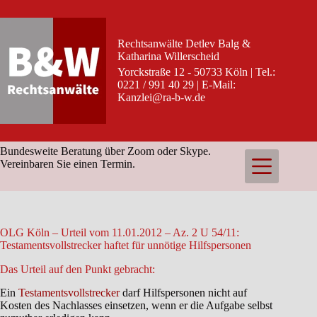
Zum
Inhalt
springen
Rechtsanwälte Detlev Balg &
Katharina Willerscheid
Yorckstraße 12 - 50733 Köln | Tel.:
0221 / 991 40 29 | E-Mail:
Kanzlei@ra-b-w.de
Bundesweite Beratung über Zoom oder Skype.
Vereinbaren Sie einen Termin.
OLG Köln – Urteil vom 11.01.2012 – Az. 2 U 54/11:
Testamentsvollstrecker haftet für unnötige Hilfspersonen
Das Urteil auf den Punkt gebracht:
Ein
Testamentsvollstrecker
darf Hilfspersonen nicht auf
Kosten des Nachlasses einsetzen, wenn er die Aufgabe selbst