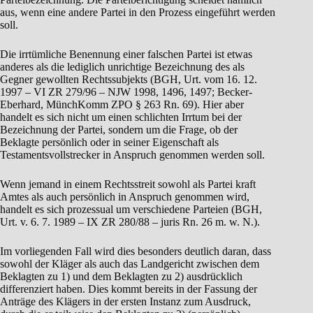
aus, wenn eine andere Partei in den Prozess eingeführt werden
soll.
Die irrtümliche Benennung einer falschen Partei ist etwas
anderes als die lediglich unrichtige Bezeichnung des als
Gegner gewollten Rechtssubjekts (BGH, Urt. vom 16. 12.
1997 – VI ZR 279/96 – NJW 1998, 1496, 1497; Becker-
Eberhard, MünchKomm ZPO § 263 Rn. 69). Hier aber
handelt es sich nicht um einen schlichten Irrtum bei der
Bezeichnung der Partei, sondern um die Frage, ob der
Beklagte persönlich oder in seiner Eigenschaft als
Testamentsvollstrecker in Anspruch genommen werden soll.
Wenn jemand in einem Rechtsstreit sowohl als Partei kraft
Amtes als auch persönlich in Anspruch genommen wird,
handelt es sich prozessual um verschiedene Parteien (BGH,
Urt. v. 6. 7. 1989 – IX ZR 280/88 – juris Rn. 26 m. w. N.).
Im vorliegenden Fall wird dies besonders deutlich daran, dass
sowohl der Kläger als auch das Landgericht zwischen dem
Beklagten zu 1) und dem Beklagten zu 2) ausdrücklich
differenziert haben. Dies kommt bereits in der Fassung der
Anträge des Klägers in der ersten Instanz zum Ausdruck,