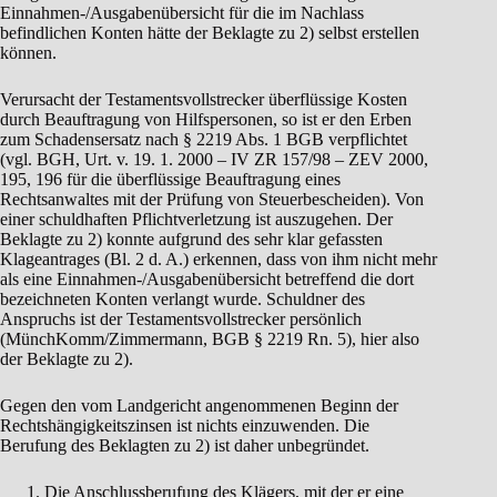
Einnahmen-/Ausgabenübersicht für die im Nachlass
befindlichen Konten hätte der Beklagte zu 2) selbst erstellen
können.
Verursacht der Testamentsvollstrecker überflüssige Kosten
durch Beauftragung von Hilfspersonen, so ist er den Erben
zum Schadensersatz nach § 2219 Abs. 1 BGB verpflichtet
(vgl. BGH, Urt. v. 19. 1. 2000 – IV ZR 157/98 – ZEV 2000,
195, 196 für die überflüssige Beauftragung eines
Rechtsanwaltes mit der Prüfung von Steuerbescheiden). Von
einer schuldhaften Pflichtverletzung ist auszugehen. Der
Beklagte zu 2) konnte aufgrund des sehr klar gefassten
Klageantrages (Bl. 2 d. A.) erkennen, dass von ihm nicht mehr
als eine Einnahmen-/Ausgabenübersicht betreffend die dort
bezeichneten Konten verlangt wurde. Schuldner des
Anspruchs ist der Testamentsvollstrecker persönlich
(MünchKomm/Zimmermann, BGB § 2219 Rn. 5), hier also
der Beklagte zu 2).
Gegen den vom Landgericht angenommenen Beginn der
Rechtshängigkeitszinsen ist nichts einzuwenden. Die
Berufung des Beklagten zu 2) ist daher unbegründet.
Die Anschlussberufung des Klägers, mit der er eine