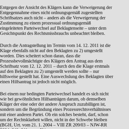
Entgegen der Ansicht des Klägers kann die Verweigerung der
Entgegennahme eines nicht ordnungsgemäß zugestellten
Schriftsatzes auch nicht – anders als die Verweigerung der
Zustimmung zu einem prozessual ordnungsgemäß
eingeleiteten Parteiwechsel auf Beklagtenseite – unter dem
Gesichtspunkt des Rechtsmissbrauchs unbeachtet bleiben.
Durch die Antragstellung im Termin vom 14. 12. 2011 ist die
Klage ebenfalls nicht auf den Beklagten zu 2) umgestellt
worden. Dies scheitert schon daran, dass die
Prozessbevollmächtigte des Klägers den Antrag aus dem
Schriftsatz vom 12. 12. 2011 – durch den die Klage erstmals
auf den Beklagten zu 2) umgestellt werden sollte – nur
hilfsweise gestellt hat. Eine Auswechslung des Beklagten über
einen Hilfsantrag ist jedoch nicht möglich.
Bei einem nur bedingten Parteiwechsel handelt es sich nicht
wie bei gewöhnlichen Hilfsanträgen darum, ob demselben
Kläger der eine oder der andere Anspruch zuzubilligen ist,
sondern um die Begründung eines Prozessrechtsverhältnisses
mit einer anderen Partei. Ob ein solches besteht, darf, schon
um der Rechtsklarheit willen, nicht in der Schwebe bleiben
(BGH, Urt. vom 21. 1. 2004 – VIII ZR 209/03 – NJW-RR