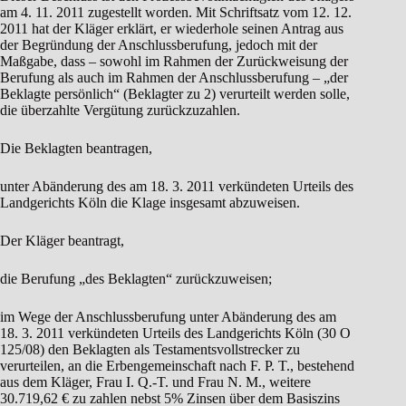
am 4. 11. 2011 zugestellt worden. Mit Schriftsatz vom 12. 12.
2011 hat der Kläger erklärt, er wiederhole seinen Antrag aus
der Begründung der Anschlussberufung, jedoch mit der
Maßgabe, dass – sowohl im Rahmen der Zurückweisung der
Berufung als auch im Rahmen der Anschlussberufung – „der
Beklagte persönlich“ (Beklagter zu 2) verurteilt werden solle,
die überzahlte Vergütung zurückzuzahlen.
Die Beklagten beantragen,
unter Abänderung des am 18. 3. 2011 verkündeten Urteils des
Landgerichts Köln die Klage insgesamt abzuweisen.
Der Kläger beantragt,
die Berufung „des Beklagten“ zurückzuweisen;
im Wege der Anschlussberufung unter Abänderung des am
18. 3. 2011 verkündeten Urteils des Landgerichts Köln (30 O
125/08) den Beklagten als Testamentsvollstrecker zu
verurteilen, an die Erbengemeinschaft nach F. P. T., bestehend
aus dem Kläger, Frau I. Q.-T. und Frau N. M., weitere
30.719,62 € zu zahlen nebst 5% Zinsen über dem Basiszins