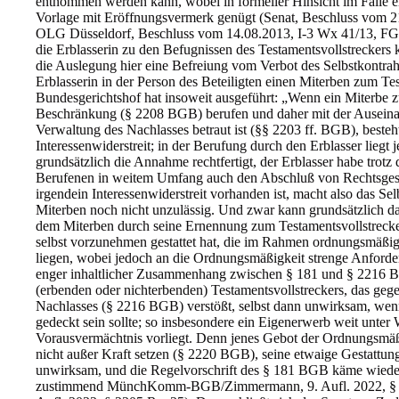
entnommen werden kann, wobei in formeller Hinsicht im Falle ei
Vorlage mit Eröffnungsvermerk genügt (Senat, Beschluss vom 
OLG Düsseldorf, Beschluss vom 14.08.2013, I-3 Wx 41/13, FGP
die Erblasserin zu den Befugnissen des Testamentsvollstrecker
die Auslegung hier eine Befreiung vom Verbot des Selbstkontrah
Erblasserin in der Person des Beteiligten einen Miterben zum Te
Bundesgerichtshof hat insoweit ausgeführt: „Wenn ein Miterbe 
Beschränkung (§ 2208 BGB) berufen und daher mit der Auseinan
Verwaltung des Nachlasses betraut ist (§§ 2203 ff. BGB), besteht
Interessenwiderstreit; in der Berufung durch den Erblasser liegt
grundsätzlich die Annahme rechtfertigt, der Erblasser habe trotz
Berufenen in weitem Umfang auch den Abschluß von Rechtsgeschä
irgendein Interessenwiderstreit vorhanden ist, macht also das Se
Miterben noch nicht unzulässig. Und zwar kann grundsätzlich d
dem Miterben durch seine Ernennung zum Testamentsvollstrecker 
selbst vorzunehmen gestattet hat, die im Rahmen ordnungsmäßi
liegen, wobei jedoch an die Ordnungsmäßigkeit strenge Anforderu
enger inhaltlicher Zusammenhang zwischen § 181 und § 2216 BGB
(erbenden oder nichterbenden) Testamentsvollstreckers, das ge
Nachlasses (§ 2216 BGB) verstößt, selbst dann unwirksam, wenn
gedeckt sein sollte; so insbesondere ein Eigenerwerb weit unter 
Vorausvermächtnis vorliegt. Denn jenes Gebot der Ordnungsmäßi
nicht außer Kraft setzen (§ 2220 BGB), seine etwaige Gestattun
unwirksam, und die Regelvorschrift des § 181 BGB käme wiede
zustimmend MünchKomm-BGB/Zimmermann, 9. Aufl. 2022, § 2