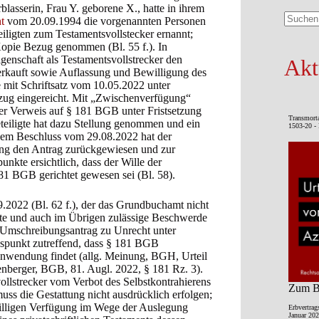
blasserin, Frau Y. geborene X., hatte in ihrem
t
vom 20.09.1994 die vorgenannten Personen
Keine
iligten zum Testamentsvollstecker ernannt;
Ergebni
Kopie Bezug genommen (Bl. 55 f.). In
igenschaft als Testamentsvollstrecker den
Akt
verkauft sowie Auflassung und Bewilligung des
e mit Schriftsatz vom 10.05.2022 unter
lzug eingereicht. Mit „Zwischenverfügung“
er Verweis auf § 181 BGB unter Fristsetzung
Transmort
teiligte hat dazu Stellung genommen und ein
1503-20 - 
enem Beschluss vom 29.08.2022 hat der
ung den Antrag zurückgewiesen und zur
nkte ersichtlich, dass der Wille der
81 BGB gerichtet gewesen sei (Bl. 58).
9.2022 (Bl. 62 f.), der das Grundbuchamt nicht
afte und auch im Übrigen zulässige Beschwerde
 Umschreibungsantrag zu Unrecht unter
spunkt zutreffend, dass § 181 BGB
 Anwendung findet (allg. Meinung, BGH, Urteil
berger, BGB, 81. Augl. 2022, § 181 Rz. 3).
vollstrecker vom Verbot des Selbstkontrahierens
Zum Be
 muss die Gestattung nicht ausdrücklich erfolgen;
illigen Verfügung im Wege der Auslegung
Erbvertrag
Januar 202