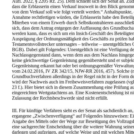
Aufl. 2022, § 2205 Rz. 25). Dem schließt sich der Senat an. Zu
dass die Erblasserin einen Verkauf insoweit in den Blick genomm
von dem Verkauf soll wie folgt verteilt werden.“ Anhaltspunkte
Annahme rechtfertigen würden, die Erblasserin habe den Beteilig
Miterben von einem Erwerb durch Selbstkontrahieren ausschließen
sich, dass dem Antrag entgegen der Auffassung des Grundbucha
werden kann, dass es sich um ein Insich-Geschäft des Beteiligt
Ausprägung der Ordnungsmäßigkeit des Geschäfts zu prüfen hab
Testamentsvollstrecker untersagtes – teilweise – unentgeltliches 
BGB). Dabei gilt Folgendes: Unentgeltlich ist eine Verfügung de
Nachlassgegenstand dann, wenn dem aus dem Nachlass hingege
keine gleichwertige Gegenleistung gegenübersteht und er subjekt
Gegenleistung erkannt hat oder bei ordnungsgemäßer Verwaltun
vom 24.02.2016, IV ZR 342/15, NJW-RR 2016, 457). Solche (ne
Grundbuchverfahren allerdings in der Regel nicht in der Form d
wird der Nachweis auch im Freibeweisverfahren zugelassen (vgl
23 f.). Hier bietet sich in diesem Zusammenhang eine Prüfung 
eingereichten Wertgutachtens an. Eine Kostenentscheidung ist ni
Zulassung der Rechtsbeschwerde sind nicht erfüllt.
III. Für künftige Verfahren sieht es der Senat als sachdienlich a
ergangene „Zwischenverfügung“ auf Folgendes hinzuweisen: Ei
Angabe des Mittels oder der Wege zur Beseitigung des Vollzugsh
eine sachgerechte Entscheidung über die weitere Wahrung seiner
darlegen und aufzeigen, auf welche Weise und mit welchen Mitt