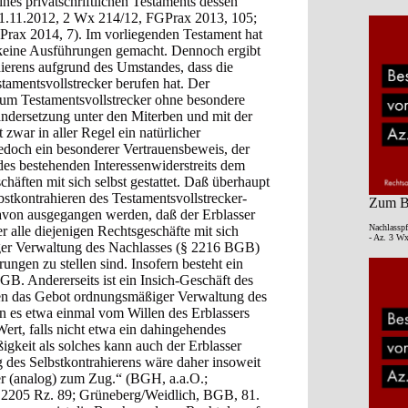
nes privatschriftlichen Testaments dessen
21.11.2012, 2 Wx 214/12, FGPrax 2013, 105;
rax 2014, 7). Im vorliegenden Testament hat
s keine Ausführungen gemacht. Dennoch ergibt
ierens aufgrund des Umstandes, dass die
stamentsvollstrecker berufen hat. Der
zum Testamentsvollstrecker ohne besondere
dersetzung unter den Miterben und mit der
 zwar in aller Regel ein natürlicher
 jedoch ein besonderer Vertrauensbeweis, der
 des bestehenden Interessenwiderstreits dem
ften mit sich selbst gestattet. Daß überhaupt
lbstkontrahieren des Testamentsvollstrecker-
Zum Be
avon ausgegangen werden, daß der Erblasser
Nachlasspf
alle diejenigen Rechtsgeschäfte mit sich
- Az. 3 Wx
ger Verwaltung des Nachlasses (§ 2216 BGB)
ngen zu stellen sind. Insofern besteht ein
. Andererseits ist ein Insich-Geschäft des
gen das Gebot ordnungsmäßiger Verwaltung des
 es etwa einmal vom Willen des Erblassers
Wert, falls nicht etwa ein dahingehendes
gkeit als solches kann auch der Erblasser
g des Selbstkontrahierens wäre daher insoweit
r (analog) zum Zug.“ (BGH, a.a.O.;
205 Rz. 89; Grüneberg/Weidlich, BGB, 81.