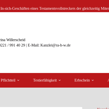
n In-sich-Geschäften eines Testamentsvollstreckers der gleichzeitig M
ina Willerscheid
 0221 / 991 40 29 | E-Mail: Kanzlei@ra-b-w.de
Pflichtteil
Testierfähigkeit
Erbschein