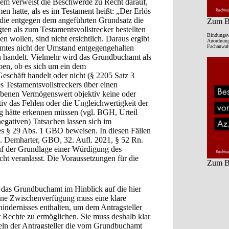
dem verweist die Beschwerde zu Recht darauf,
en hatte, als es im Testament heißt: „Der Erlös
, die entgegen dem angeführten Grundsatz die
Zum Be
ten als zum Testamentsvollstrecker bestellten
Bindungsw
 wollen, sind nicht ersichtlich. Daraus ergibt
Anordnung 
Fachanwalt
mtes nicht der Umstand entgegengehalten
en handelt. Vielmehr wird das Grundbuchamt als
en, ob es sich um ein dem
Geschäft handelt oder nicht (§ 2205 Satz 3
s Testamentsvollstreckers über einen
benen Vermögenswert objektiv keine oder
iv das Fehlen oder die Ungleichwertigkeit der
g hätte erkennen müssen (vgl. BGH, Urteil
gativen) Tatsachen lassen sich im
es § 29 Abs. 1 GBO beweisen. In diesen Fällen
. Demharter, GBO, 32. Aufl. 2021, § 52 Rn.
auf der Grundlage einer Würdigung des
cht veranlasst. Die Voraussetzungen für die
Zum Be
n, das Grundbuchamt im Hinblick auf die hier
ne Zwischenverfügung muss eine klare
indernisses enthalten, um dem Antragsteller
 Rechte zu ermöglichen. Sie muss deshalb klar
eln der Antragsteller die vom Grundbuchamt