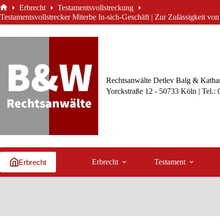
Zum
Erbrecht
Testamentsvollstreckung
Inhalt
Start
Testamentsvollstrecker Miterbe In-sich-Geschäft | Zur Zulässigkeit vo
springen
Rechtsanwälte Detlev Balg & Kathar
Yorckstraße 12 - 50733 Köln | Tel.:
Erbrecht
Testament
Erbrecht