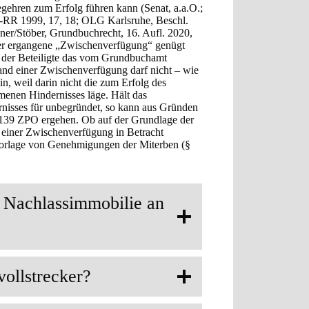
ehren zum Erfolg führen kann (Senat, a.a.O.;
-RR 1999, 17, 18; OLG Karlsruhe, Beschl.
er/Stöber, Grundbuchrecht, 16. Aufl. 2020,
ier ergangene „Zwischenverfügung“ genügt
se der Beteiligte das vom Grundbuchamt
nd einer Zwischenverfügung darf nicht – wie
n, weil darin nicht die zum Erfolg des
nen Hindernisses läge. Hält das
nisses für unbegründet, so kann aus Gründen
 139 ZPO ergehen. Ob auf der Grundlage der
einer Zwischenverfügung in Betracht
Vorlage von Genehmigungen der Miterben (§
e Nachlassimmobilie an
ollstrecker?