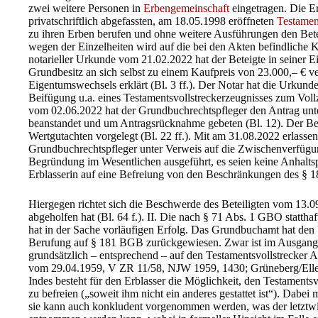
zwei weitere Personen in
Erbengemeinschaft
eingetragen. Die Er
privatschriftlich abgefassten, am 18.05.1998 eröffneten
Testamen
zu ihren Erben berufen und ohne weitere Ausführungen den Bete
wegen der Einzelheiten wird auf die bei den Akten befindliche 
notarieller Urkunde vom 21.02.2022 hat der Beteigte in seiner E
Grundbesitz an sich selbst zu einem Kaufpreis von 23.000,– € 
Eigentumswechsels erklärt (Bl. 3 ff.). Der Notar hat die Urkund
Beifügung u.a. eines Testamentsvollstreckerzeugnisses zum Vol
vom 02.06.2022 hat der Grundbuchrechtspfleger den Antrag unt
beanstandet und um Antragsrücknahme gebeten (Bl. 12). Der Be
Wertgutachten vorgelegt (Bl. 22 ff.). Mit am 31.08.2022 erlass
Grundbuchrechtspfleger unter Verweis auf die Zwischenverfüg
Begründung im Wesentlichen ausgeführt, es seien keine Anhaltspu
Erblasserin auf eine Befreiung von den Beschränkungen des § 1
Hiergegen richtet sich die Beschwerde des Beteiligten vom 13.0
abgeholfen hat (Bl. 64 f.). II. Die nach § 71 Abs. 1 GBO statth
hat in der Sache vorläufigen Erfolg. Das Grundbuchamt hat den
Berufung auf § 181 BGB zurückgewiesen. Zwar ist im Ausgang
grundsätzlich – entsprechend – auf den Testamentsvollstrecker
vom 29.04.1959, V ZR 11/58, NJW 1959, 1430; Grüneberg/Ellen
Indes besteht für den Erblasser die Möglichkeit, den Testaments
zu befreien („soweit ihm nicht ein anderes gestattet ist“). Dabei
sie kann auch konkludent vorgenommen werden, was der letztw