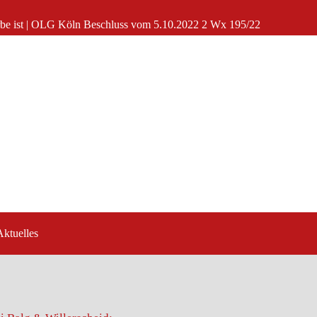
iterbe ist | OLG Köln Beschluss vom 5.10.2022 2 Wx 195/22
Aktuelles