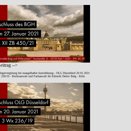
itrag -->
legervergütung bei mangelhafter Amtsführung - OLG Düsseldorf 20.01.2021
 236/19 - Rechtsanwalt und Fachanwalt für Erbrecht Detlev Balg - Köln