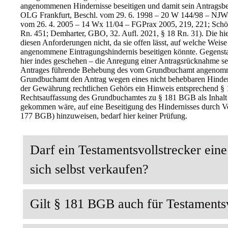
angenommenen Hindernisse beseitigen und damit sein Antragsbeg
OLG Frankfurt, Beschl. vom 29. 6. 1998 – 20 W 144/98 – NJW
vom 26. 4. 2005 – 14 Wx 11/04 – FGPrax 2005, 219, 221; Schön
Rn. 451; Demharter, GBO, 32. Aufl. 2021, § 18 Rn. 31). Die h
diesen Anforderungen nicht, da sie offen lässt, auf welche Wei
angenommene Eintragungshindernis beseitigen könnte. Gegensta
hier indes geschehen – die Anregung einer Antragsrücknahme sei
Antrages führende Behebung des vom Grundbuchamt angenomme
Grundbuchamt den Antrag wegen eines nicht behebbaren Hinder
der Gewährung rechtlichen Gehörs ein Hinweis entsprechend §
Rechtsauffassung des Grundbuchamtes zu § 181 BGB als Inhalt 
gekommen wäre, auf eine Beseitigung des Hindernisses durch 
177 BGB) hinzuweisen, bedarf hier keiner Prüfung.
Darf ein Testamentsvollstrecker ein
sich selbst verkaufen?
Gilt § 181 BGB auch für Testamentsv