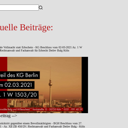
sse
uelle Beiträge:
ale Vollmacht statt Erbschein - KG Beschluss vom 02-03-2021 Az. 1 W
Rechtsanwalt und Fachanwalt für Erbrecht Detlev Balg Köln
itrag -->
srücktritt gegenüber einem Bevollmächtigten - BGH Beschluss vom 27.
1 - Az. XII ZB 450/29 | Rechtsanwalt und Fachanwalt Detlev Balg - Köln