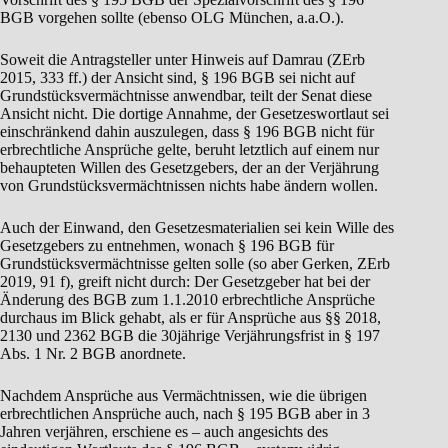
BGB vorgehen sollte (ebenso OLG München, a.a.O.).
Soweit die Antragsteller unter Hinweis auf Damrau (ZErb
2015, 333 ff.) der Ansicht sind, § 196 BGB sei nicht auf
Grundstücksvermächtnisse anwendbar, teilt der Senat diese
Ansicht nicht. Die dortige Annahme, der Gesetzeswortlaut sei
einschränkend dahin auszulegen, dass § 196 BGB nicht für
erbrechtliche Ansprüche gelte, beruht letztlich auf einem nur
behaupteten Willen des Gesetzgebers, der an der Verjährung
von Grundstücksvermächtnissen nichts habe ändern wollen.
Auch der Einwand, den Gesetzesmaterialien sei kein Wille des
Gesetzgebers zu entnehmen, wonach § 196 BGB für
Grundstücksvermächtnisse gelten solle (so aber Gerken, ZErb
2019, 91 f), greift nicht durch: Der Gesetzgeber hat bei der
Änderung des BGB zum 1.1.2010 erbrechtliche Ansprüche
durchaus im Blick gehabt, als er für Ansprüche aus §§ 2018,
2130 und 2362 BGB die 30jährige Verjährungsfrist in § 197
Abs. 1 Nr. 2 BGB anordnete.
Nachdem Ansprüche aus Vermächtnissen, wie die übrigen
erbrechtlichen Ansprüche auch, nach § 195 BGB aber in 3
Jahren verjähren, erschiene es – auch angesichts des