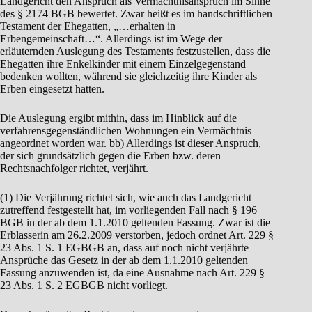
Landgericht den Anspruch als Vermächtnisanspruch im Sinne
des § 2174 BGB bewertet. Zwar heißt es im handschriftlichen
Testament der Ehegatten, „…erhalten in
Erbengemeinschaft…“. Allerdings ist im Wege der
erläuternden Auslegung des Testaments festzustellen, dass die
Ehegatten ihre Enkelkinder mit einem Einzelgegenstand
bedenken wollten, während sie gleichzeitig ihre Kinder als
Erben eingesetzt hatten.
Die Auslegung ergibt mithin, dass im Hinblick auf die
verfahrensgegenständlichen Wohnungen ein Vermächtnis
angeordnet worden war. bb) Allerdings ist dieser Anspruch,
der sich grundsätzlich gegen die Erben bzw. deren
Rechtsnachfolger richtet, verjährt.
(1) Die Verjährung richtet sich, wie auch das Landgericht
zutreffend festgestellt hat, im vorliegenden Fall nach § 196
BGB in der ab dem 1.1.2010 geltenden Fassung. Zwar ist die
Erblasserin am 26.2.2009 verstorben, jedoch ordnet Art. 229 §
23 Abs. 1 S. 1 EGBGB an, dass auf noch nicht verjährte
Ansprüche das Gesetz in der ab dem 1.1.2010 geltenden
Fassung anzuwenden ist, da eine Ausnahme nach Art. 229 §
23 Abs. 1 S. 2 EGBGB nicht vorliegt.