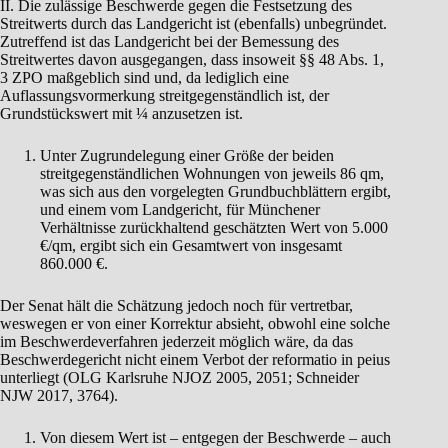
II. Die zulässige Beschwerde gegen die Festsetzung des
Streitwerts durch das Landgericht ist (ebenfalls) unbegründet.
Zutreffend ist das Landgericht bei der Bemessung des
Streitwertes davon ausgegangen, dass insoweit §§ 48 Abs. 1,
3 ZPO maßgeblich sind und, da lediglich eine
Auflassungsvormerkung streitgegenständlich ist, der
Grundstückswert mit ¼ anzusetzen ist.
Unter Zugrundelegung einer Größe der beiden
streitgegenständlichen Wohnungen von jeweils 86 qm,
was sich aus den vorgelegten Grundbuchblättern ergibt,
und einem vom Landgericht, für Münchener
Verhältnisse zurückhaltend geschätzten Wert von 5.000
€/qm, ergibt sich ein Gesamtwert von insgesamt
860.000 €.
Der Senat hält die Schätzung jedoch noch für vertretbar,
weswegen er von einer Korrektur absieht, obwohl eine solche
im Beschwerdeverfahren jederzeit möglich wäre, da das
Beschwerdegericht nicht einem Verbot der reformatio in peius
unterliegt (OLG Karlsruhe NJOZ 2005, 2051; Schneider
NJW 2017, 3764).
Von diesem Wert ist – entgegen der Beschwerde – auch