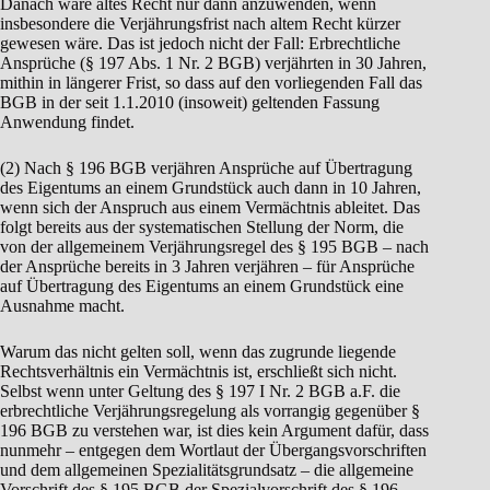
Danach wäre altes Recht nur dann anzuwenden, wenn
insbesondere die Verjährungsfrist nach altem Recht kürzer
gewesen wäre. Das ist jedoch nicht der Fall: Erbrechtliche
Ansprüche (§ 197 Abs. 1 Nr. 2 BGB) verjährten in 30 Jahren,
mithin in längerer Frist, so dass auf den vorliegenden Fall das
BGB in der seit 1.1.2010 (insoweit) geltenden Fassung
Anwendung findet.
(2) Nach § 196 BGB verjähren Ansprüche auf Übertragung
des Eigentums an einem Grundstück auch dann in 10 Jahren,
wenn sich der Anspruch aus einem Vermächtnis ableitet. Das
folgt bereits aus der systematischen Stellung der Norm, die
von der allgemeinem Verjährungsregel des § 195 BGB – nach
der Ansprüche bereits in 3 Jahren verjähren – für Ansprüche
auf Übertragung des Eigentums an einem Grundstück eine
Ausnahme macht.
Warum das nicht gelten soll, wenn das zugrunde liegende
Rechtsverhältnis ein Vermächtnis ist, erschließt sich nicht.
Selbst wenn unter Geltung des § 197 I Nr. 2 BGB a.F. die
erbrechtliche Verjährungsregelung als vorrangig gegenüber §
196 BGB zu verstehen war, ist dies kein Argument dafür, dass
nunmehr – entgegen dem Wortlaut der Übergangsvorschriften
und dem allgemeinen Spezialitätsgrundsatz – die allgemeine
Vorschrift des § 195 BGB der Spezialvorschrift des § 196