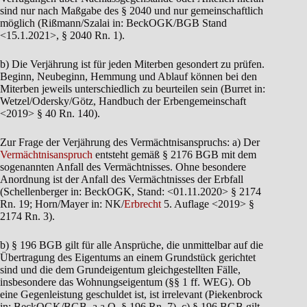
sind nur nach Maßgabe des § 2040 und nur gemeinschaftlich
möglich (Rißmann/Szalai in: BeckOGK/BGB Stand
<15.1.2021>, § 2040 Rn. 1).
b) Die Verjährung ist für jeden Miterben gesondert zu prüfen.
Beginn, Neubeginn, Hemmung und Ablauf können bei den
Miterben jeweils unterschiedlich zu beurteilen sein (Burret in:
Wetzel/Odersky/Götz, Handbuch der Erbengemeinschaft
<2019> § 40 Rn. 140).
Zur Frage der Verjährung des Vermächtnisanspruchs: a) Der
Vermächtnisanspruch
entsteht gemäß § 2176 BGB mit dem
sogenannten Anfall des Vermächtnisses. Ohne besondere
Anordnung ist der Anfall des Vermächtnisses der Erbfall
(Schellenberger in: BeckOGK, Stand: <01.11.2020> § 2174
Rn. 19; Horn/Mayer in: NK/
Erbrecht
5. Auflage <2019> §
2174 Rn. 3).
b) § 196 BGB gilt für alle Ansprüche, die unmittelbar auf die
Übertragung des Eigentums an einem Grundstück gerichtet
sind und die dem Grundeigentum gleichgestellten Fälle,
insbesondere das Wohnungseigentum (§§ 1 ff. WEG). Ob
eine Gegenleistung geschuldet ist, ist irrelevant (Piekenbrock
in: BeckOGK/BGB, a.a.O. § 196 Rn. 7). c) § 196 BGB gilt