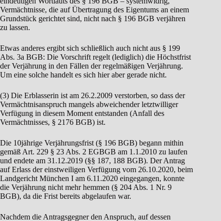
eindeutigen Wortlauts des § 196 BGB – systemwidrig,
Vermächtnisse, die auf Übertragung des Eigentums an einem
Grundstück gerichtet sind, nicht nach § 196 BGB verjähren
zu lassen.
Etwas anderes ergibt sich schließlich auch nicht aus § 199
Abs. 3a BGB: Die Vorschrift regelt (lediglich) die Höchstfrist
der Verjährung in den Fällen der regelmäßigen Verjährung.
Um eine solche handelt es sich hier aber gerade nicht.
(3) Die Erblasserin ist am 26.2.2009 verstorben, so dass der
Vermächtnisanspruch mangels abweichender letztwilliger
Verfügung in diesem Moment entstanden (Anfall des
Vermächtnisses, § 2176 BGB) ist.
Die 10jährige Verjährungsfrist (§ 196 BGB) begann mithin
gemäß Art. 229 § 23 Abs. 2 EGBGB am 1.1.2010 zu laufen
und endete am 31.12.2019 (§§ 187, 188 BGB). Der Antrag
auf Erlass der einstweiligen Verfügung vom 26.10.2020, beim
Landgericht München I am 6.11.2020 eingegangen, konnte
die Verjährung nicht mehr hemmen (§ 204 Abs. 1 Nr. 9
BGB), da die Frist bereits abgelaufen war.
Nachdem die Antragsgegner den Anspruch, auf dessen