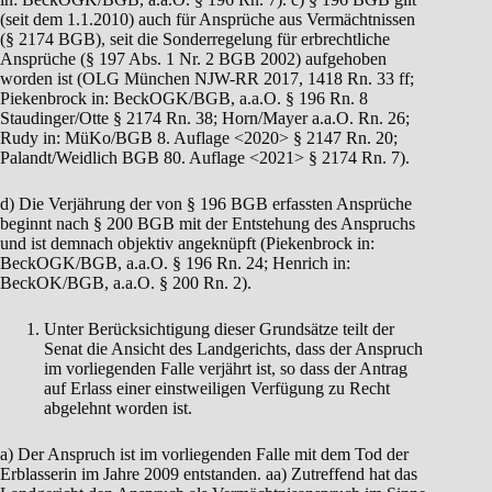
(seit dem 1.1.2010) auch für Ansprüche aus Vermächtnissen
(§ 2174 BGB), seit die Sonderregelung für erbrechtliche
Ansprüche (§ 197 Abs. 1 Nr. 2 BGB 2002) aufgehoben
worden ist (OLG München NJW-RR 2017, 1418 Rn. 33 ff;
Piekenbrock in: BeckOGK/BGB, a.a.O. § 196 Rn. 8
Staudinger/Otte § 2174 Rn. 38; Horn/Mayer a.a.O. Rn. 26;
Rudy in: MüKo/BGB 8. Auflage <2020> § 2147 Rn. 20;
Palandt/Weidlich BGB 80. Auflage <2021> § 2174 Rn. 7).
d) Die Verjährung der von § 196 BGB erfassten Ansprüche
beginnt nach § 200 BGB mit der Entstehung des Anspruchs
und ist demnach objektiv angeknüpft (Piekenbrock in:
BeckOGK/BGB, a.a.O. § 196 Rn. 24; Henrich in:
BeckOK/BGB, a.a.O. § 200 Rn. 2).
Unter Berücksichtigung dieser Grundsätze teilt der
Senat die Ansicht des Landgerichts, dass der Anspruch
im vorliegenden Falle verjährt ist, so dass der Antrag
auf Erlass einer einstweiligen Verfügung zu Recht
abgelehnt worden ist.
a) Der Anspruch ist im vorliegenden Falle mit dem Tod der
Erblasserin im Jahre 2009 entstanden. aa) Zutreffend hat das