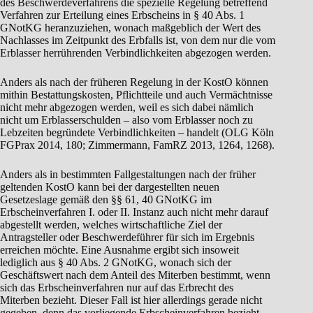
des Beschwerdeverfahrens die spezielle Regelung betreffend
Verfahren zur Erteilung eines Erbscheins in § 40 Abs. 1
GNotKG heranzuziehen, wonach maßgeblich der Wert des
Nachlasses im Zeitpunkt des Erbfalls ist, von dem nur die vom
Erblasser herrührenden Verbindlichkeiten abgezogen werden.
Anders als nach der früheren Regelung in der KostO können
mithin Bestattungskosten, Pflichtteile und auch Vermächtnisse
nicht mehr abgezogen werden, weil es sich dabei nämlich
nicht um Erblasserschulden – also vom Erblasser noch zu
Lebzeiten begründete Verbindlichkeiten – handelt (OLG Köln
FGPrax 2014, 180; Zimmermann, FamRZ 2013, 1264, 1268).
Anders als in bestimmten Fallgestaltungen nach der früher
geltenden KostO kann bei der dargestellten neuen
Gesetzeslage gemäß den §§ 61, 40 GNotKG im
Erbscheinverfahren I. oder II. Instanz auch nicht mehr darauf
abgestellt werden, welches wirtschaftliche Ziel der
Antragsteller oder Beschwerdeführer für sich im Ergebnis
erreichen möchte. Eine Ausnahme ergibt sich insoweit
lediglich aus § 40 Abs. 2 GNotKG, wonach sich der
Geschäftswert nach dem Anteil des Miterben bestimmt, wenn
sich das Erbscheinverfahren nur auf das Erbrecht des
Miterben bezieht. Dieser Fall ist hier allerdings gerade nicht
gegeben, denn das vorliegende Erbscheinverfahren bezieht