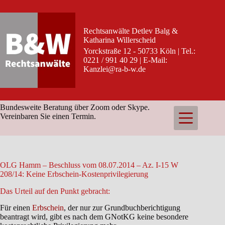
Zum
Inhalt
springen
Rechtsanwälte Detlev Balg &
Katharina Willerscheid
Yorckstraße 12 - 50733 Köln | Tel.:
0221 / 991 40 29 | E-Mail:
Kanzlei@ra-b-w.de
Bundesweite Beratung über Zoom oder Skype.
Vereinbaren Sie einen Termin.
OLG Hamm – Beschluss vom 08.07.2014 – Az. I-15 W
208/14: Keine Erbschein-Kostenprivilegierung
Das Urteil auf den Punkt gebracht:
Für einen
Erbschein
, der nur zur Grundbuchberichtigung
beantragt wird, gibt es nach dem GNotKG keine besondere