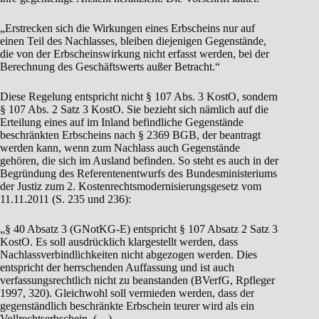
„Erstrecken sich die Wirkungen eines Erbscheins nur auf
einen Teil des Nachlasses, bleiben diejenigen Gegenstände,
die von der Erbscheinswirkung nicht erfasst werden, bei der
Berechnung des Geschäftswerts außer Betracht.“
Diese Regelung entspricht nicht § 107 Abs. 3 KostO, sondern
§ 107 Abs. 2 Satz 3 KostO. Sie bezieht sich nämlich auf die
Erteilung eines auf im Inland befindliche Gegenstände
beschränkten Erbscheins nach § 2369 BGB, der beantragt
werden kann, wenn zum Nachlass auch Gegenstände
gehören, die sich im Ausland befinden. So steht es auch in der
Begründung des Referentenentwurfs des Bundesministeriums
der Justiz zum 2. Kostenrechtsmodernisierungsgesetz vom
11.11.2011 (S. 235 und 236):
„§ 40 Absatz 3 (GNotKG-E) entspricht § 107 Absatz 2 Satz 3
KostO. Es soll ausdrücklich klargestellt werden, dass
Nachlassverbindlichkeiten nicht abgezogen werden. Dies
entspricht der herrschenden Auffassung und ist auch
verfassungsrechtlich nicht zu beanstanden (BVerfG, Rpfleger
1997, 320). Gleichwohl soll vermieden werden, dass der
gegenständlich beschränkte Erbschein teurer wird als ein
Vollrechtserbschein. (…)