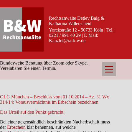
Zum
Inhalt
springen
Rechtsanwälte Detlev Balg &
Katharina Willerscheid
Yorckstraße 12 - 50733 Köln | Tel.:
0221 / 991 40 29 | E-Mail:
Kanzlei@ra-b-w.de
Bundesweite Beratung über Zoom oder Skype.
Vereinbaren Sie einen Termin.
OLG München – Beschluss vom 01.10.2014 – Az. 31 Wx
314/14: Vorausvermächtnis im Erbschein bezeichnen
Das Urteil auf den Punkt gebracht:
Bei einer gegenständlich beschränkten Nacherbschaft muss
der
Erbschein
klar benennen, auf welche