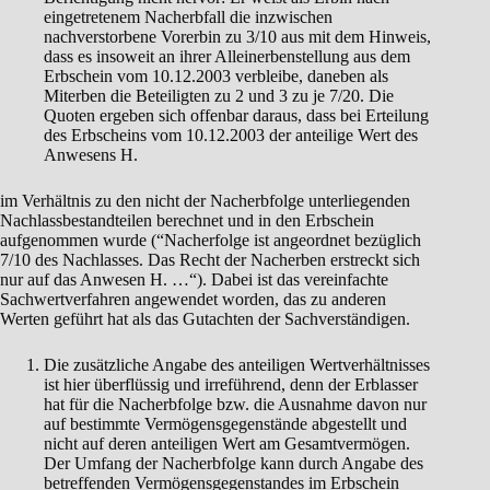
eingetretenem Nacherbfall die inzwischen
nachverstorbene Vorerbin zu 3/10 aus mit dem Hinweis,
dass es insoweit an ihrer Alleinerbenstellung aus dem
Erbschein vom 10.12.2003 verbleibe, daneben als
Miterben die Beteiligten zu 2 und 3 zu je 7/20. Die
Quoten ergeben sich offenbar daraus, dass bei Erteilung
des Erbscheins vom 10.12.2003 der anteilige Wert des
Anwesens H.
im Verhältnis zu den nicht der Nacherbfolge unterliegenden
Nachlassbestandteilen berechnet und in den Erbschein
aufgenommen wurde (“Nacherfolge ist angeordnet bezüglich
7/10 des Nachlasses. Das Recht der Nacherben erstreckt sich
nur auf das Anwesen H. …“). Dabei ist das vereinfachte
Sachwertverfahren angewendet worden, das zu anderen
Werten geführt hat als das Gutachten der Sachverständigen.
Die zusätzliche Angabe des anteiligen Wertverhältnisses
ist hier überflüssig und irreführend, denn der Erblasser
hat für die Nacherbfolge bzw. die Ausnahme davon nur
auf bestimmte Vermögensgegenstände abgestellt und
nicht auf deren anteiligen Wert am Gesamtvermögen.
Der Umfang der Nacherbfolge kann durch Angabe des
betreffenden Vermögensgegenstandes im Erbschein