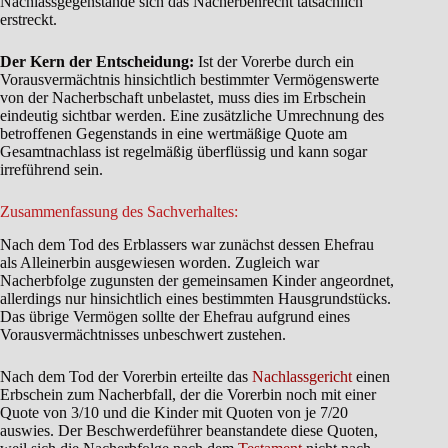
Nachlassgegenstände sich das Nacherbenrecht tatsächlich
erstreckt.
Der Kern der Entscheidung:
Ist der Vorerbe durch ein
Vorausvermächtnis hinsichtlich bestimmter Vermögenswerte
von der Nacherbschaft unbelastet, muss dies im Erbschein
eindeutig sichtbar werden. Eine zusätzliche Umrechnung des
betroffenen Gegenstands in eine wertmäßige Quote am
Gesamtnachlass ist regelmäßig überflüssig und kann sogar
irreführend sein.
Zusammenfassung des Sachverhaltes:
Nach dem Tod des Erblassers war zunächst dessen Ehefrau
als Alleinerbin ausgewiesen worden. Zugleich war
Nacherbfolge zugunsten der gemeinsamen Kinder angeordnet,
allerdings nur hinsichtlich eines bestimmten Hausgrundstücks.
Das übrige Vermögen sollte der Ehefrau aufgrund eines
Vorausvermächtnisses unbeschwert zustehen.
Nach dem Tod der Vorerbin erteilte das
Nachlassgericht
einen
Erbschein zum Nacherbfall, der die Vorerbin noch mit einer
Quote von 3/10 und die Kinder mit Quoten von je 7/20
auswies. Der Beschwerdeführer beanstandete diese Quoten,