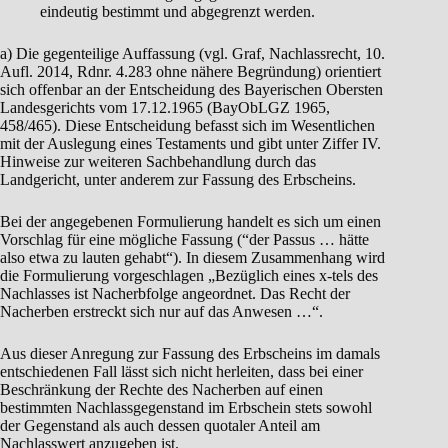
eindeutig bestimmt und abgegrenzt werden.
a) Die gegenteilige Auffassung (vgl. Graf, Nachlassrecht, 10.
Aufl. 2014, Rdnr. 4.283 ohne nähere Begründung) orientiert
sich offenbar an der Entscheidung des Bayerischen Obersten
Landesgerichts vom 17.12.1965 (BayObLGZ 1965,
458/465). Diese Entscheidung befasst sich im Wesentlichen
mit der Auslegung eines Testaments und gibt unter Ziffer IV.
Hinweise zur weiteren Sachbehandlung durch das
Landgericht, unter anderem zur Fassung des Erbscheins.
Bei der angegebenen Formulierung handelt es sich um einen
Vorschlag für eine mögliche Fassung (“der Passus … hätte
also etwa zu lauten gehabt“). In diesem Zusammenhang wird
die Formulierung vorgeschlagen „Bezüglich eines x-tels des
Nachlasses ist Nacherbfolge angeordnet. Das Recht der
Nacherben erstreckt sich nur auf das Anwesen …“.
Aus dieser Anregung zur Fassung des Erbscheins im damals
entschiedenen Fall lässt sich nicht herleiten, dass bei einer
Beschränkung der Rechte des Nacherben auf einen
bestimmten Nachlassgegenstand im Erbschein stets sowohl
der Gegenstand als auch dessen quotaler Anteil am
Nachlasswert anzugeben ist.