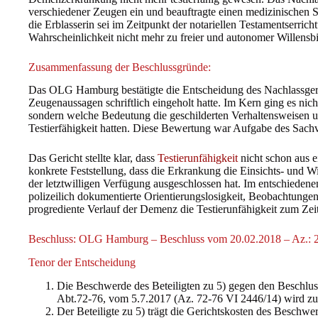
verschiedener Zeugen ein und beauftragte einen medizinischen 
die Erblasserin sei im Zeitpunkt der notariellen Testamentserrich
Wahrscheinlichkeit nicht mehr zu freier und autonomer Willensb
Zusammenfassung der Beschlussgründe:
Das OLG Hamburg bestätigte die Entscheidung des Nachlassgeric
Zeugenaussagen schriftlich eingeholt hatte. Im Kern ging es n
sondern welche Bedeutung die geschilderten Verhaltensweisen u
Testierfähigkeit hatten. Diese Bewertung war Aufgabe des Sach
Das Gericht stellte klar, dass
Testierunfähigkeit
nicht schon aus ei
konkrete Feststellung, dass die Erkrankung die Einsichts- und 
der letztwilligen Verfügung ausgeschlossen hat. Im entschiedene
polizeilich dokumentierte Orientierungslosigkeit, Beobachtungen
progrediente Verlauf der Demenz die Testierunfähigkeit zum Zeit
Beschluss: OLG Hamburg – Beschluss vom 20.02.2018 – Az.: 
Tenor der Entscheidung
Die Beschwerde des Beteiligten zu 5) gegen den Beschlus
Abt.72-76, vom 5.7.2017 (Az. 72-76 VI 2446/14) wird z
Der Beteiligte zu 5) trägt die Gerichtskosten des Beschwe