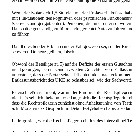
erklärt worden sei und welche Bedeutung die Erklärungen gehabt
Wenn der Notar sich 1,5 Stunden mit der Erblasserin befasst habe
mit Fluktuationen des kognitiven oder psychischen Funktionsniv
Sachverständigengutachten). Personen, die unter einer schweren 
Haushalt eigenständig zu führen, zielgerichtet Auto zu fahren u
zu führen.
Da all dies bei der Erblasserin der Fall gewesen sei, sei der Rüc
schweren Demenz gelitten, falsch.
Obwohl der Beteiligte zu 5) auf die Defizite des ersten Gutacht
nicht gelungen, sich in seinem zweiten Gutachten vom Entlassu
unterstelle, dass der Notar seinen Pflichten nicht nachgekommen
Entlassungsbericht des UKE so belastbar sei, wie der Sachverstä
Es erschließe sich nicht, warum der Eindruck der Rechtspflegeri
nicht. Es sei nicht bekannt, wie lange sich die Rechtspflegerin mi
dass die Rechtspflegerin zunächst ohne Anhaltspunkte von Testie
acht Monaten das Gespräch im Detail festgehalten habe, also lan
Es frage sich, wie die Rechtspflegerin ein luzides Intervall bei 