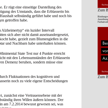
. Er rügt eine einseitige Darstellung des
Zum Be
tigung des Umstands, dass die Erblasserin bis
Haushalt selbständig geführt habe und noch bis
Bindungsw
Anordnung 
en getroffen habe.
Fachanwalt
Alzheimertyp“ ein luzider Intervall
ten sich aber nicht damit auseinandergesetzt,
gekocht habe, gezielt zum Blumengießen in die
otar und Nachbarn habe unterhalten können.
Minimental State Test nur 4 Punkte erreicht
nicht mit den Lebensumständen der Erblasserin
eren Demenz beruhen, sondern müsse eine
 durch Fluktuationen des kognitiven und
Zum Be
asserin noch zu viele eigene Entscheidungen
i, zunächst eine Vertrauensebene mit der
lbständig ihren Willen äußern können. Der
rin am 7.2.2014 bewusst gewesen sei, was