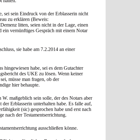
 hätten.
, sei sein Eindruck von der Erblasserin nicht
eau zu erklären (Beweis:
Demenz litten, seien nicht in der Lage, einen
nd ein vernünftiges Gespräch mit einem Notar
kschluss, sie habe am 7.2.2014 an einer
ens hingewiesen habe, sei es dem Gutachter
ngsbericht des UKE zu lösen. Wenn keiner
 sei, müsse man fragen, ob der
ndige hier behaupte.
n W. maßgeblich sein solle, der des Notars aber
t der Erblasserin unterhalten habe. Es falle auf,
rfähigkeit (sic) gesprochen habe und erst nach
ge nach der Testamentserrichtung.
Testamentserrichtung ausschließen könne.