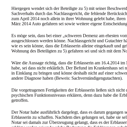
Hiergegen wendet sich der Beteiligte zu 5) mit seiner Beschwerde
Sachverhalts durch das Nachlassgericht, die fehlende Berücksich
zum April 2014 noch allein in ihrer Wohnung gelebt habe, ihren 
März 2014 Auto gefahren sei sowie weitere eigene Entscheidung
Es möge sein, dass bei einer „schweren Demenz am ehesten vom 
ausgeschlossen werden könne. Nachlassgericht und Gutachter hät
wie es sein könne, dass die Erblasserin alleine eingekauft und 
Wohnung des Beteiligten zu 5) gefahren sei und sich mit dem N
Wäre die Aussage richtig, dass die Erblasserin am 16.4.2014 im 
habe, sei dass nicht erklärlich. Der Befund im Krankenhaus sei 
in Einklang zu bringen und könne deshalb nicht auf einer schw
andere Diagnose haben (Beweis: Sachverständigengutachten).
Die vorgetragenen Fertigkeiten der Erblasserin ließen sich nicht
psychischen Funktionsniveaus erklären, denn dazu habe die Erbl
getroffen.
Der Notar habe ausführlich dargelegt, dass es darum gegangen se
Erblasserin zu schaffen. Nachdem dies gelungen sei, habe sie se
Notar sei damals zur Überzeugung gelangt, dass es der Erblasse