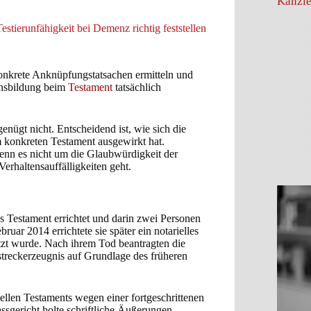
Kanzle
ierunfähigkeit bei Demenz richtig feststellen
nkrete Anknüpfungstatsachen ermitteln und
lensbildung beim
Testament
tatsächlich
enügt nicht. Entscheidend ist, wie sich die
m konkreten Testament ausgewirkt hat.
enn es nicht um die Glaubwürdigkeit der
erhaltensauffälligkeiten geht.
hes Testament errichtet und darin zwei Personen
uar 2014 errichtete sie später ein notarielles
tzt wurde. Nach ihrem Tod beantragten die
treckerzeugnis auf Grundlage des früheren
iellen Testaments wegen einer fortgeschrittenen
sgericht holte schriftliche Äußerungen