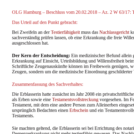
OLG Hamburg – Beschluss vom 20.02.2018 – Az. 2 W 63/17: Test
Das Urteil auf den Punkt gebracht:
Bei Zweifeln an der
Testierfähigkeit
muss das
Nachlassgericht
ko
sachverständig prüfen lassen, ob eine Erkrankung die freie Wil
ausgeschlossen hat.
Der Kern der Entscheidung:
Ein medizinischer Befund allein g
Erkrankung auf Einsicht, Urteilsbildung und Willensfreiheit bei
Schriftliche Zeugenauskünfte können im Freibeweis genügen, w
Zeugen, sondern um die medizinische Einordnung geschilderter V
Zusammenfassung des Sachverhaltes:
Die Erblasserin hatte zunächst im Jahr 2008 ein privatschriftlic
als Erben sowie eine
Testamentsvollstreckung
vorgesehen. Im Febr
Testament, mit dem eine andere Person zum Alleinerben eingese
ursprünglich Bedachten einen
Erbschein
und ein Testamentsvolls
Testaments.
Sie machten geltend, die Erblasserin sei bei Errichtung des notar
Demenzerkrankung nicht mehr testierfähig gewesen. Das Nachlas