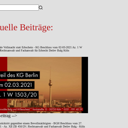
sse
uelle Beiträge:
ale Vollmacht statt Erbschein - KG Beschluss vom 02-03-2021 Az. 1 W
Rechtsanwalt und Fachanwalt für Erbrecht Detlev Balg Köln
itrag -->
srücktritt gegenüber einem Bevollmächtigten - BGH Beschluss vom 27.
1 - Az. XII ZB 450/29 | Rechtsanwalt und Fachanwalt Detlev Balg - Köln