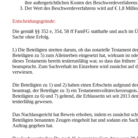
ihre außergerichtlichen Kosten des Beschwerdeverfahrens z
Der Wert des Beschwerdeverfahrens wird auf € 1,8 Million
Entscheidungsgründe:
Die gemäß §§ 352 e, 354, 58 ff FamFG statthafte und auch im Üb
Sache ohne Erfolg.
I.) Die Beteiligten streiten darum, ob das notarielle Testament d
Beteiligten zu 5) zum Alleinerben eingesetzt hat, wirksam ist ode
dieses Testaments bereits testierunfähig war, so dass das frühe
beansprucht. Zum Sachverhalt im Einzelnen wird zunächst auf d
verwiesen.
Die Beteiligten zu 1) und 2) haben einen Erbschein aufgrund d
beantragt, der Beteiligte zu 3) ein Testamentsvollstreckerzeugn
Beteiligten zu 6) und 7) geltend, die Erblasserin sei seit 2013 
testierfähig gewesen.
Das Nachlassgericht hat Beweis erhoben, indem es zunächst sch
Beteiligten benannten Zeugen eingeholt hat und sodann ein Sachv
Auftrag gegeben hat.