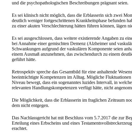
und die psychopathologischen Beschreibungen prägnant seien.
Es sei klinisch nicht möglich, dass die Erblasserin sich zwei M
deutlich weniger fortgeschrittenen Krankheitsphase befunden ha
zu einer akuten Verschlechterung hätten führen können, lägen nic
Es sei ausgeschlossen, dass weitere existierende Angaben zu ei
bei Annahme einer gemischten Demenz (Alzheimer und vaskulä
Schwankungen aufgrund der vaskulären Komponente seien anh
einem Ausmaß anzunehmen, das zwischendurch zu einem deutlic
geführt hätte.
Retrospektiv spreche das Gesamtbild für eine anhaltende Wesen
beeinträchtigte Kompetenzen im Alltag. Mögliche Fluktuationen 
Niveau bewegt, dass ein sogenanntes luzides Intervall, in welche
relevanten Handlungskompetenzen verfügt hätte, nicht angeno
Die Möglichkeit, dass die Erblasserin im fraglichen Zeitraum noc
dem nicht entgegen.
Das Nachlassgericht hat mit Beschluss vom 5.7.2017 die zur B
Erteilung eines Erbscheins und eines Testamentsvollstreckerzeugni
erachtet.