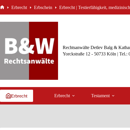
Zum
Erbrecht
Erbschein
Erbrecht | Testierfähigkeit, medizinis
Inhalt
Start
springen
Rechtsanwälte Detlev Balg & Kathar
Yorckstraße 12 - 50733 Köln | Tel.:
Erbrecht
Testament
Erbrecht