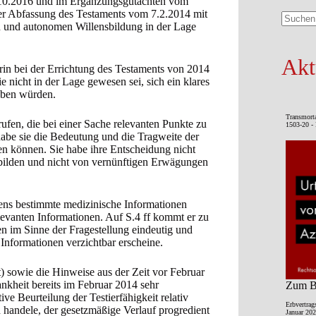
10.2016 und im Ergänzungsgutachten vom
der Abfassung des Testaments vom 7.2.2014 mit
en und autonomen Willensbildung in der Lage
Keine
Ergebni
Akt
erin bei der Errichtung des Testaments von 2014
e nicht in der Lage gewesen sei, sich ein klares
aben würden.
Transmort
fen, die bei einer Sache relevanten Punkte zu
1503-20 - 
habe sie die Bedeutung und die Tragweite der
en können. Sie habe ihre Entscheidung nicht
 bilden und nicht von vernünftigen Erwägungen
tens bestimmte medizinische Informationen
relevanten Informationen. Auf S.4 ff kommt er zu
 im Sinne der Fragestellung eindeutig und
Informationen verzichtbar erscheine.
sowie die Hinweise aus der Zeit vor Februar
ankheit bereits im Februar 2014 sehr
Zum Be
ive Beurteilung der Testierfähigkeit relativ
Erbvertrag
ld handele, der gesetzmäßige Verlauf progredient
Januar 202