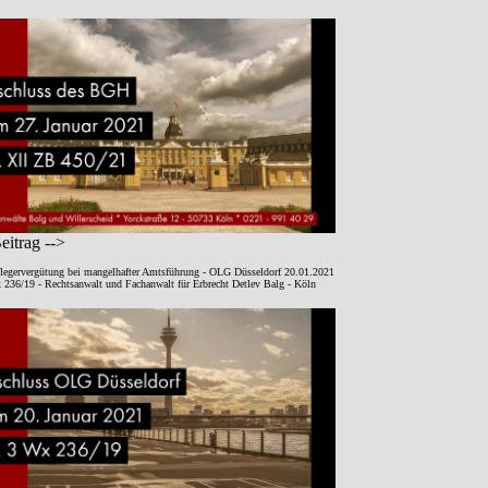
itrag -->
legervergütung bei mangelhafter Amtsführung - OLG Düsseldorf 20.01.2021
 236/19 - Rechtsanwalt und Fachanwalt für Erbrecht Detlev Balg - Köln