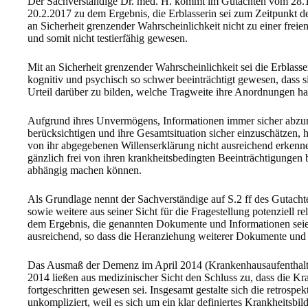
Der Sachverständige Dr. med. H. kommt im Gutachten vom 28.
20.2.2017 zu dem Ergebnis, die Erblasserin sei zum Zeitpunkt 
an Sicherheit grenzender Wahrscheinlichkeit nicht zu einer frei
und somit nicht testierfähig gewesen.
Mit an Sicherheit grenzender Wahrscheinlichkeit sei die Erblass
kognitiv und psychisch so schwer beeinträchtigt gewesen, dass si
Urteil darüber zu bilden, welche Tragweite ihre Anordnungen h
Aufgrund ihres Unvermögens, Informationen immer sicher abzuru
berücksichtigen und ihre Gesamtsituation sicher einzuschätzen, 
von ihr abgegebenen Willenserklärung nicht ausreichend erkenn
gänzlich frei von ihren krankheitsbedingten Beeinträchtigungen
abhängig machen können.
Als Grundlage nennt der Sachverständige auf S.2 ff des Gutach
sowie weitere aus seiner Sicht für die Fragestellung potenziell 
dem Ergebnis, die genannten Dokumente und Informationen seien
ausreichend, so dass die Heranziehung weiterer Dokumente und 
Das Ausmaß der Demenz im April 2014 (Krankenhausaufenthalt) 
2014 ließen aus medizinischer Sicht den Schluss zu, dass die Kr
fortgeschritten gewesen sei. Insgesamt gestalte sich die retrospekt
unkompliziert, weil es sich um ein klar definiertes Krankheitsbi