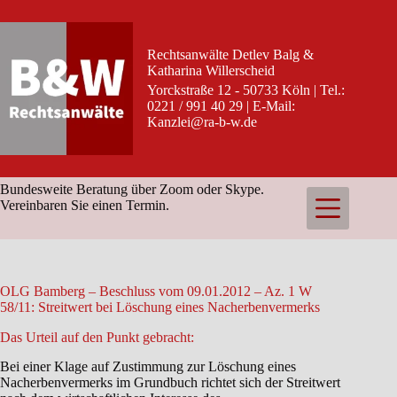
Zum
Inhalt
springen
Rechtsanwälte Detlev Balg &
Katharina Willerscheid
Yorckstraße 12 - 50733 Köln | Tel.:
0221 / 991 40 29 | E-Mail:
Kanzlei@ra-b-w.de
Bundesweite Beratung über Zoom oder Skype.
Vereinbaren Sie einen Termin.
OLG Bamberg – Beschluss vom 09.01.2012 – Az. 1 W
58/11: Streitwert bei Löschung eines Nacherbenvermerks
Das Urteil auf den Punkt gebracht:
Bei einer Klage auf Zustimmung zur Löschung eines
Nacherbenvermerks im Grundbuch richtet sich der Streitwert