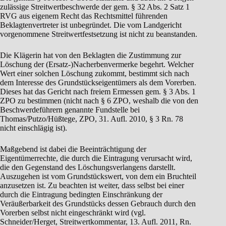
zulässige Streitwertbeschwerde der gem. § 32 Abs. 2 Satz 1
RVG aus eigenem Recht das Rechtsmittel führenden
Beklagtenvertreter ist unbegründet. Die vom Landgericht
vorgenommene Streitwertfestsetzung ist nicht zu beanstanden.
Die Klägerin hat von den Beklagten die Zustimmung zur
Löschung der (Ersatz-)Nacherbenvermerke begehrt. Welcher
Wert einer solchen Löschung zukommt, bestimmt sich nach
dem Interesse des Grundstückseigentümers als dem Vorerben.
Dieses hat das Gericht nach freiem Ermessen gem. § 3 Abs. 1
ZPO zu bestimmen (nicht nach § 6 ZPO, weshalb die von den
Beschwerdeführern genannte Fundstelle bei
Thomas/Putzo/Hüßtege, ZPO, 31. Aufl. 2010, § 3 Rn. 78
nicht einschlägig ist).
Maßgebend ist dabei die Beeinträchtigung der
Eigentümerrechte, die durch die Eintragung verursacht wird,
die den Gegenstand des Löschungsverlangens darstellt.
Auszugehen ist vom Grundstückswert, von dem ein Bruchteil
anzusetzen ist. Zu beachten ist weiter, dass selbst bei einer
durch die Eintragung bedingten Einschränkung der
Veräußerbarkeit des Grundstücks dessen Gebrauch durch den
Vorerben selbst nicht eingeschränkt wird (vgl.
Schneider/Herget, Streitwertkommentar, 13. Aufl. 2011, Rn.