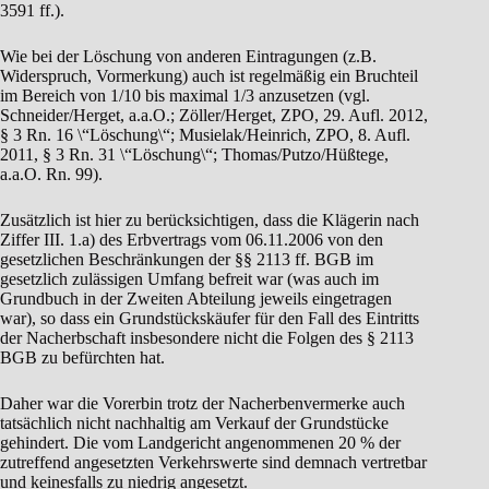
3591 ff.).
Wie bei der Löschung von anderen Eintragungen (z.B.
Widerspruch, Vormerkung) auch ist regelmäßig ein Bruchteil
im Bereich von 1/10 bis maximal 1/3 anzusetzen (vgl.
Schneider/Herget, a.a.O.; Zöller/Herget, ZPO, 29. Aufl. 2012,
§ 3 Rn. 16 \“Löschung\“; Musielak/Heinrich, ZPO, 8. Aufl.
2011, § 3 Rn. 31 \“Löschung\“; Thomas/Putzo/Hüßtege,
a.a.O. Rn. 99).
Zusätzlich ist hier zu berücksichtigen, dass die Klägerin nach
Ziffer III. 1.a) des Erbvertrags vom 06.11.2006 von den
gesetzlichen Beschränkungen der §§ 2113 ff. BGB im
gesetzlich zulässigen Umfang befreit war (was auch im
Grundbuch in der Zweiten Abteilung jeweils eingetragen
war), so dass ein Grundstückskäufer für den Fall des Eintritts
der Nacherbschaft insbesondere nicht die Folgen des § 2113
BGB zu befürchten hat.
Daher war die Vorerbin trotz der Nacherbenvermerke auch
tatsächlich nicht nachhaltig am Verkauf der Grundstücke
gehindert. Die vom Landgericht angenommenen 20 % der
zutreffend angesetzten Verkehrswerte sind demnach vertretbar
und keinesfalls zu niedrig angesetzt.