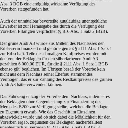
Abs. 3 BGB eine endgültig wirksame Verfügung des
Vorerben stattgefunden hat.
Auch der unmittelbar bevorteilte gutgläubige unentgeltliche
Erwerber ist zur Herausgabe des durch die Verfügung des
Vorerben Erlangten verpflichtet (§ 816 Abs. 1 Satz 2 BGB).
Der grüne Audi A3 wurde aus Mitteln des Nachlasses der
Erblasserin finanziert und gehörte gemäß § 2111 Abs. 1 Satz 1
zur Erbschaft. Teile des damaligen Kaufpreises wurden mit
den von der Beklagten für den silberfarbenen Audi A3
gezahlten 6.000,00 EUR, für die § 2111 Abs. 1 Satz 1 BGB
ebenso gilt, beglichen. Im Übrigen besaß der Vorerbe kein
nicht aus dem Nachlass seiner Ehefrau stammendes
Vermögen, das er zur Zahlung des Restkaufpreises des grünen
Audi A3 hätte verwenden können.
Das Fahrzeug entzog der Vorerbe dem Nachlass, indem er es
der Beklagten ohne Gegenleistung zur Finanzierung des
Mercedes B200 zur Verfügung stellte, welchen die Beklagte
zu Eigentum erwarb. Wie das Geschäft im Einzelnen
abgewickelt wurde und ob sich dabei die Möglichkeit für den
Vorerben ergab, zugunsten der Beklagten nacherbfallfest
unentgeltlich zu verfügen (§ 2113 Abs. 2 Satz 1, Abs. 3