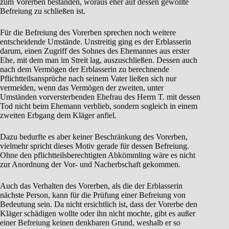
zum Vorerben bestanden, woraus eher auf dessen gewollte
Befreiung zu schließen ist.
Für die Befreiung des Vorerben sprechen noch weitere
entscheidende Umstände. Unstreitig ging es der Erblasserin
darum, einen Zugriff des Sohnes des Ehemannes aus erster
Ehe, mit dem man im Streit lag, auszuschließen. Dessen auch
nach dem Vermögen der Erblasserin zu berechnende
Pflichtteilsansprüche nach seinem Vater ließen sich nur
vermeiden, wenn das Vermögen der zweiten, unter
Umständen vorversterbenden Ehefrau des Herrn T. mit dessen
Tod nicht beim Ehemann verblieb, sondern sogleich in einem
zweiten Erbgang dem Kläger anfiel.
Dazu bedurfte es aber keiner Beschränkung des Vorerben,
vielmehr spricht dieses Motiv gerade für dessen Befreiung.
Ohne den pflichtteilsberechtigten Abkömmling wäre es nicht
zur Anordnung der Vor- und Nacherbschaft gekommen.
Auch das Verhalten des Vorerben, als die der Erblasserin
nächste Person, kann für die Prüfung einer Befreiung von
Bedeutung sein. Da nicht ersichtlich ist, dass der Vorerbe den
Kläger schädigen wollte oder ihn nicht mochte, gibt es außer
einer Befreiung keinen denkbaren Grund, weshalb er so