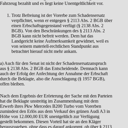
Fahrzeug bezahlt und es liegt keine Unentgeltlichkeit vor.
Trotz Befreiung ist der Vorerbe zum Schadensersatz
verpflichtet, wenn er entgegen § 2113 Abs. 2 BGB über
einen Erbschaftsgegenstand verfügt (§ 2138 Abs. 2
BGB). Von den Beschränkungen des § 2113 Abs. 2
BGB kann nicht befreit werden. Dem hat das
Landgericht keine Aufmerksamkeit gewidmet, weil es
von seinem materiell-rechtlichen Standpunkt aus
betrachtet hierauf nicht mehr ankam.
a) Auch für den Senat ist nicht der Schadensersatzanspruch
aus § 2138 Abs. 2 BGB das Entscheidende. Demnach kann
auch der Erfolg der Anfechtung der Annahme der Erbschaft
durch die Beklagte, also die Ausschlagung (§ 1957 BGB),
offen bleiben.
Nach dem Ergebnis der Erörterung der Sache mit den Parteien
hat die Beklagte unstreitig im Zusammenhang mit dem
Erwerb ihres Pkw Mercedes B200 Turbo vom Vorerben
zumindest den Erlös aus dem Verkauf des grünen Audi A3 in
Höhe von 12.000,00 EUR unentgeltlich zur Verfügung
gestellt bekommen. Diesen Vorteil hat sie an den Kläger
herauszugeben, ohne dass es darauf ankommt, ob über § 2113