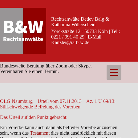
Zum
Inhalt
springen
Rechtsanwälte Detlev Balg &
Katharina Willerscheid
Yorckstraße 12 - 50733 Köln | Tel.:
0221 / 991 40 29 | E-Mail:
Kanzlei@ra-b-w.de
Bundesweite Beratung über Zoom oder Skype.
Vereinbaren Sie einen Termin.
OLG Naumburg – Urteil vom 07.11.2013 – Az. 1 U 69/13:
Stillschweigende Befreiung des Vorerben
Das Urteil auf den Punkt gebracht:
Ein Vorerbe kann auch dann als befreiter Vorerbe anzusehen
sein, wenn das
Testament
dies nicht ausdrücklich mit diesen