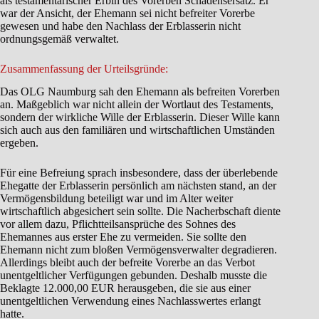
als testamentarischer Erbin des Vorerben Schadensersatz. Er
war der Ansicht, der Ehemann sei nicht befreiter Vorerbe
gewesen und habe den Nachlass der Erblasserin nicht
ordnungsgemäß verwaltet.
Zusammenfassung der Urteilsgründe:
Das OLG Naumburg sah den Ehemann als befreiten Vorerben
an. Maßgeblich war nicht allein der Wortlaut des Testaments,
sondern der wirkliche Wille der Erblasserin. Dieser Wille kann
sich auch aus den familiären und wirtschaftlichen Umständen
ergeben.
Für eine Befreiung sprach insbesondere, dass der überlebende
Ehegatte der Erblasserin persönlich am nächsten stand, an der
Vermögensbildung beteiligt war und im Alter weiter
wirtschaftlich abgesichert sein sollte. Die Nacherbschaft diente
vor allem dazu, Pflichtteilsansprüche des Sohnes des
Ehemannes aus erster Ehe zu vermeiden. Sie sollte den
Ehemann nicht zum bloßen Vermögensverwalter degradieren.
Allerdings bleibt auch der befreite Vorerbe an das Verbot
unentgeltlicher Verfügungen gebunden. Deshalb musste die
Beklagte 12.000,00 EUR herausgeben, die sie aus einer
unentgeltlichen Verwendung eines Nachlasswertes erlangt
hatte.