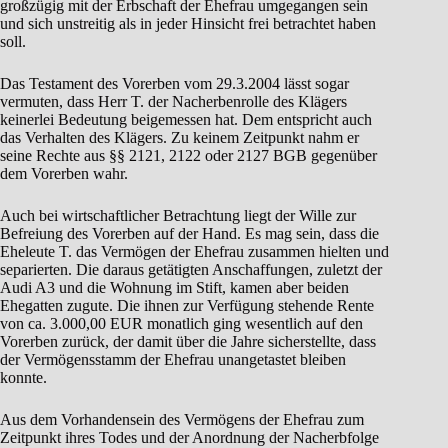
großzügig mit der Erbschaft der Ehefrau umgegangen sein
und sich unstreitig als in jeder Hinsicht frei betrachtet haben
soll.
Das Testament des Vorerben vom 29.3.2004 lässt sogar
vermuten, dass Herr T. der Nacherbenrolle des Klägers
keinerlei Bedeutung beigemessen hat. Dem entspricht auch
das Verhalten des Klägers. Zu keinem Zeitpunkt nahm er
seine Rechte aus §§ 2121, 2122 oder 2127 BGB gegenüber
dem Vorerben wahr.
Auch bei wirtschaftlicher Betrachtung liegt der Wille zur
Befreiung des Vorerben auf der Hand. Es mag sein, dass die
Eheleute T. das Vermögen der Ehefrau zusammen hielten und
separierten. Die daraus getätigten Anschaffungen, zuletzt der
Audi A3 und die Wohnung im Stift, kamen aber beiden
Ehegatten zugute. Die ihnen zur Verfügung stehende Rente
von ca. 3.000,00 EUR monatlich ging wesentlich auf den
Vorerben zurück, der damit über die Jahre sicherstellte, dass
der Vermögensstamm der Ehefrau unangetastet bleiben
konnte.
Aus dem Vorhandensein des Vermögens der Ehefrau zum
Zeitpunkt ihres Todes und der Anordnung der Nacherbfolge