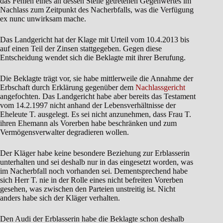
das Fehlen eines an dessen Stelle getretenen Gegenwertes im
Nachlass zum Zeitpunkt des Nacherbfalls, was die Verfügung
ex nunc unwirksam mache.
Das Landgericht hat der Klage mit Urteil vom 10.4.2013 bis
auf einen Teil der Zinsen stattgegeben. Gegen diese
Entscheidung wendet sich die Beklagte mit ihrer Berufung.
Die Beklagte trägt vor, sie habe mittlerweile die Annahme der
Erbschaft durch Erklärung gegenüber dem
Nachlassgericht
angefochten. Das Landgericht habe aber bereits das Testament
vom 14.2.1997 nicht anhand der Lebensverhältnisse der
Eheleute T. ausgelegt. Es sei nicht anzunehmen, dass Frau T.
ihren Ehemann als Vorerben habe beschränken und zum
Vermögensverwalter degradieren wollen.
Der Kläger habe keine besondere Beziehung zur Erblasserin
unterhalten und sei deshalb nur in das eingesetzt worden, was
im Nacherbfall noch vorhanden sei. Dementsprechend habe
sich Herr T. nie in der Rolle eines nicht befreiten Vorerben
gesehen, was zwischen den Parteien unstreitig ist. Nicht
anders habe sich der Kläger verhalten.
Den Audi der Erblasserin habe die Beklagte schon deshalb