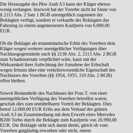
Die Herausgabe des Pkw Audi A3 kann der Kläger ebenso
wenig verlangen. Insoweit hat der Vorerbe nicht im Sinne von
§ 2113 Abs. 2 Satz 1 BGB unentgeltlich zugunsten der
Beklagten verfügt, sondern er verkaufte der Beklagten das
Fahrzeug zu einem angemessenen Kaufpreis von 6.000,00
EUR.
Ob die Beklagte als testamentarische Erbin des Vorerben dem
Kläger wegen weiterer unentgeltlicher Verfügungen über
Nachlassgegenstände nach §§ 2138 Abs. 2, 2113 Abs. 2 BGB
zum Schadensersatz verpflichtet wäre, kann mit der
Wirksamkeit ihrer Anfechtung der Annahme der Erbschaft
wegen Irrtums über eine verkehrswesentliche Eigenschaft des
Nachlasses des Vorerben (§§ 1954, 1955, 119 Abs. 2 BGB)
offen bleiben.
Soweit Bestandteile des Nachlasses der Frau T. von einer
unentgeltlichen Verfügung des Vorerben betroffen waren,
geschah dies zum unmittelbaren Vorteil der Beklagten. Dies
betraf 12.000,00 EUR Erlös aus dem Verkauf des grünen
Audi A3 im Zusammenhang mit dem Erwerb eines Mercedes
B200 Turbo durch die Beklagte zum Kaufpreis von 26.990,00
EUR. Die Beklagte sieht sich damit direkt, gleich ob vom
Vorerben gutgläubig erworben oder nicht, einem