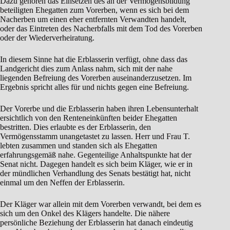
Dazu gehören das Einsetzen des an der Vermögensbildung
beteiligten Ehegatten zum Vorerben, wenn es sich bei dem
Nacherben um einen eher entfernten Verwandten handelt,
oder das Eintreten des Nacherbfalls mit dem Tod des Vorerben
oder der Wiederverheiratung.
In diesem Sinne hat die Erblasserin verfügt, ohne dass das
Landgericht dies zum Anlass nahm, sich mit der nahe
liegenden Befreiung des Vorerben auseinanderzusetzen. Im
Ergebnis spricht alles für und nichts gegen eine Befreiung.
Der Vorerbe und die Erblasserin haben ihren Lebensunterhalt
ersichtlich von den Renteneinkünften beider Ehegatten
bestritten. Dies erlaubte es der Erblasserin, den
Vermögensstamm unangetastet zu lassen. Herr und Frau T.
lebten zusammen und standen sich als Ehegatten
erfahrungsgemäß nahe. Gegenteilige Anhaltspunkte hat der
Senat nicht. Dagegen handelt es sich beim Kläger, wie er in
der mündlichen Verhandlung des Senats bestätigt hat, nicht
einmal um den Neffen der Erblasserin.
Der Kläger war allein mit dem Vorerben verwandt, bei dem es
sich um den Onkel des Klägers handelte. Die nähere
persönliche Beziehung der Erblasserin hat danach eindeutig