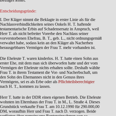
Betrages leistet.
Entscheidungsgründe:
I. Der Kläger nimmt die Beklagte in erster Linie als für die
Nachlassverbindlichkeiten seines Onkels H. T. haftende
testamentarische Erbin auf Schadensersatz in Anspruch, weil
Herr T. als nicht befreiter Vorerbe den Nachlass seiner
vorverstorbenen Ehefrau, B. T., geb. L., nicht ordnungsgemäß
verwaltet habe, sodass kein an den Kläger als Nacherben
herausgebbares Vermögen der Frau T. mehr vorhanden ist.
Die Eheleute T. waren kinderlos. H. T. hatte einen Sohn aus
erster Ehe, mit dem man sich überworfen hatte und der vom
Vermögen der Eheleute nichts erhalten sollte. Deshalb wählte
Frau T. in ihrem Testament die Vor- und Nacherbschaft, um
den Sohn des Ehemannes nicht in den Genuss ihres
Vermögens, sei es als Erbe oder als
Pflichtteilsberechtigter
nach H. T., kommen zu lassen.
Herr T. hatte in der DDR einen eigenen Betrieb. Die Eheleute
wohnten im Elternhaus der Frau T. in M., L. Straße 4. Dieses
Grundstück verkaufte Frau T. am 10.12.1990 für 290.000,00
DM, woraufhin Herr und Frau T. nach D. verzogen. Beide
verfügten über gemeinsame Renteneinnahmen von ca.