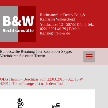
Zum
Inhalt
springen
Rechtsanwälte Detlev Balg &
Katharina Willerscheid
Yorckstraße 12 - 50733 Köln | Tel.:
0221 / 991 40 29 | E-Mail:
Kanzlei@ra-b-w.de
Bundesweite Beratung über Zoom oder Skype.
Vereinbaren Sie einen Termin.
OLG Hamm – Beschluss vom 22.03.2013 – Az. 15 W
424/12: Totenfürsorge erst nach dem Tod